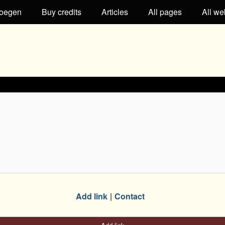
oegen
Buy credits
Articles
All pages
All we
Add link
Contact