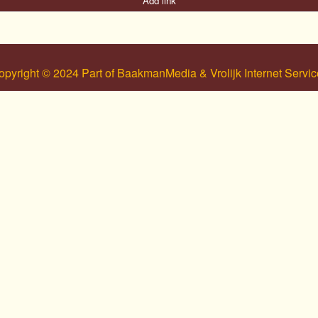
Add link
opyright © 2024 Part of BaakmanMedia & Vrolijk Internet Servic